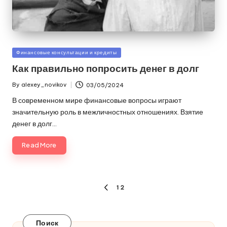
Posted
Финансовые консультации и кредиты
in
Как правильно попросить денег в долг
By
alexey_novikov
03/05/2024
Posted
by
В современном мире финансовые вопросы играют
значительную роль в межличностных отношениях. Взятие
денег в долг…
Read More
Пагинация
1
2
PREVIOUS
записей
PAGE
Поиск